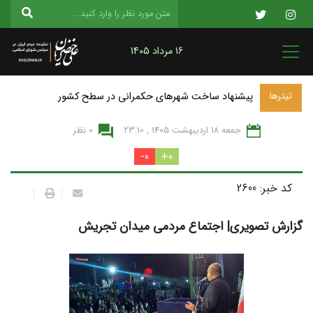
16 مرداد 1405
پیشنهاد ساخت شهرهای حکمرانی در سطح کشور
تیترها
جمعه 18 ارديبهشت 1405 , 23:10
0 نظر
0-
0+
کد خبر: 2600
|
|
گزارش تصویری| اجتماع مردمی میدان تجریش