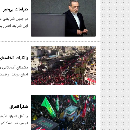
دیپلمات بی‌خبر
در چنین شرایطی دیگ
این شرایط اصرار بر
سوءتفاهم را تفاهم‌
یالثارات الخامنه‌ای
دشمنان آمریکایی و 
ایران بودند، واقعی
حکمشان را صادر کرد
سد راه آن نخواهد 
شکراً للعراق
یا أهل العراق الأو
لجمیعکم. نشکرکم م