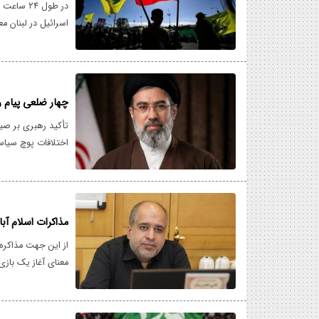
در طول ۴
اسرائیل در لبنان 
بودن تهدید جمهوری
تنها زبان قدرت را م
چهار ضلعی پیام 
تأکید رهبری بر صی
اختلافات پوچ سیاس
نباید باعث منازعه
جبران شکست در می
مذاکرات اسلام آبا
از این جهت مذاکره 
معنای آغاز یک بازی
صرفاً ابزاری است ب
تضمین آنکه ناکامی‌