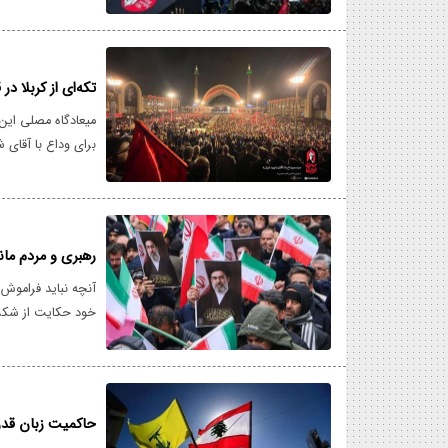
الطاهر لقائد الثورة
للعراق علی کرم الض
تکه‌ای از کربلا در
میعادگاه مصلی این ر
برای وداع با آقای 
با لبخندی به سوی ا
نورانی قیام لله است
رهبری و مردم ما
آنچه نباید فراموش
خود حکایت از شکست
در طول چند روز از 
حاکمیت زبان قد