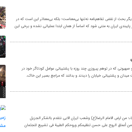
ر بحث از نقض تفاهم‌نامه نه‌تنها بی‌معناست؛ بلکه بی‌معناتر این است که در
 پایبندی ایران به متنی شود که اساساً از همان ابتدا عملیاتی نشده و برخی این
نامه لقب دادند.
صهیونی که در توهم پیروزی چند روزه با پشتیبانی عوامل کودتاگر خود در
ت میدان و پشتیبانی خیابان را دیدند و بدانند که مراجع بصیر این خاک،
ه‌اند و این حکم اراده‌ای آهنین برای طوفان انتقام شده و هیچ گنبد آهنینی
شد.
فیاء؛ من ارض الامام الرضا(ع) وشعب ایران الابی نتقدم بالشکر الجزیل
ن أعماق الروح على حسن تنظیمکم وروحکم الطیبة فی تشییع للجثمان