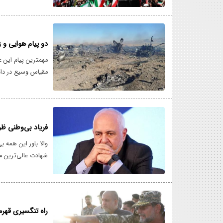
خامنه‌ای داشته با
اوامر رهبری با جان
دو پیام هوایی و ز
مهمترین پیام این ع
مقیاس وسیع در داخ
سنگین و غیرقابل ج
مرگبار و پرریسک ا
فریاد بی‌وطنی ظ
والا باور این همه 
شهادت عالی‌ترین م
دیگر جنایات جنگی 
باشد، خیلی سخت
راه تنگسیری قهرم