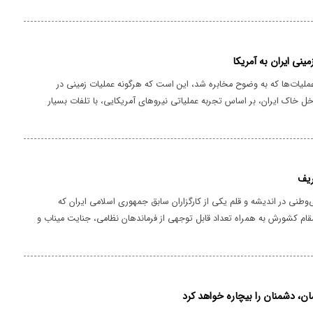
شیم و ضمن بدگمانی عمیق نسبت به دشمنی که همیشه نیرنگ زده است؛ از
 و دل تبعیت کنیم.
مینی ایران به آمریکا
ملیات‌ها که به وضوح مخابره شد، این است که هرگونه عملیات زمینی در
ل خاک ایران، بر اساس تجربه عملیاتی نیروهای آمریکایی، با تلفات بسیار
بران همراه خواهد بود و محیط دفاعی ایران برای هر نوع نفوذ زمینی دشمنان،
ست.
ریف
بی‌وطنی در اندیشه و قلم یکی از کارگزاران سابق جمهوری اسلامی ایران که
قام کشورش به همراه تعداد قابل توجهی از فرماندهان نظامی، جنایت میناب و
در به شهادت رساندن مردم بی‌دفاع را از سوی دشمن آمریکایی- صهیونی دیده
 است.
ان، دشمنان را بیچاره خواهد کرد