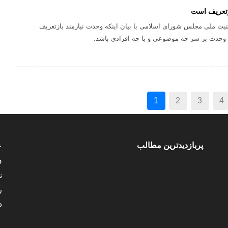
زتعریف است
ت ملی مجلس شورای اسلامی با بیان اینکه وحدت نیازمند بازتعریف
وحدت بر سر چه موضوعی و با چه افرادی باشد.
(current)
1
2
3
4
پربازدیدترین مطالب
ع
ف
ن
ر
د