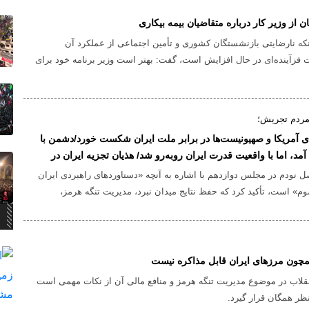
ز وزیر کار درباره متقاضیان بیمه بیکاری
ینکه نارضایتی بازنشستگان کشوری و تأمین اجتماعی از عملکرد آن
ت فزآینده‌ای در حال افزایش است، گفت: بهتر است وزیر برنامه خود برای
اندهی بیمه تکمیلی، درصد حق بیمه پرداختی، ترمیم حقوق و رفع
مشخص کند.
مردم تجریش؛
دی آمریکا و صهیونیست‌ها در برابر ملت ایران شکست خورد/دشمن با
آمد، اما با واقعیت قدرت ایران روبه‌رو شد/ هذیان تجزیه ایران در
وپاشید
نودم در مجلس دوازدهم با اشاره به آنچه «دستاوردهای راهبردی ایران
م» است، تأکید کرد که حفظ نتایج میدان نبرد، مدیریت تنگه هرمز،
تجاوزان و اخذ تضمین‌های عینی در هرگونه توافق احتمالی باید در
مذاکره‌کنندگان کشور قرار گیرد.
چون مرزهای ایران قابل مذاکره نیست
نقلاب در موضوع مدیریت تنگه هرمز و منافع مالی آن از نکات مهمی است
ظر همگان قرار گیرد.