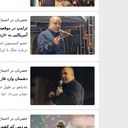
خضریان در اجتماع
ترامپ در موقعیت ا
آمریکایی به «ارد
عضو کمیسیون امن
درباره جنگ با ایر
سطح جهانی پاسخ ن
دنبال مذاکره با ای
خضریان در اجتماع
دشمنان وارد فا
نتانیاهو در طول ج
نشان می‌داد. اما 
و فشار به دشمن ص
خضریان در اجتماع
مردمی که کشور ر