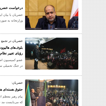
درخواست خضریان ا
خضریان با بیان ا
وزارتخانه به صور
افزایش حقوق، سام
مطالبات آنها را 
خضریان در تجمع 
بلوف‌های هالیوو
رؤیای تغییر نظام 
میدان واقعیت فر
عضو کمیسیون اصل 
در جنگ تحمیلی سو
دریافت غرامت از م
اولویت مسئولان و 
خضریان:
حقوق هسته‌ای هم
پیام رهبر معظم ا
که می‌بایست مد ن