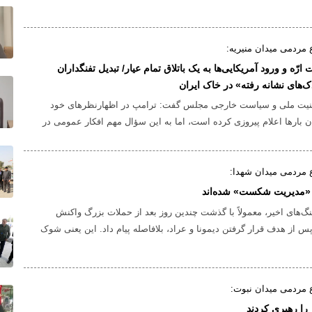
 مردمی میدان منیریه:
رّه و ورود آمریکایی‌ها به یک باتلاق تمام عیار/ تبدیل تفنگداران
ک‌های نشانه رفته» در خاک ایران
یت ملی و سیاست خارجی مجلس گفت: ترامپ در اظهارنظرهای خود
ان بارها اعلام پیروزی کرده است، اما به این سؤال مهم افکار عمومی در
می‌دهد که اگر آمریکا در این جنگ به پیروزی رسیده است، چرا در به در
ران هستید!؟.
 مردمی میدان شهدا:
ز «مدیریت شکست» شده‌اند
نگ‌های اخیر، معمولاً با گذشت چندین روز بعد از حملات بزرگ واکنش
پس از هدف قرار گرفتن دیمونا و عراد، بلافاصله پیام داد. این یعنی شوک
هیونی بی‌سابقه بوده و ناچار به واکنش فوری شده است.
 مردمی میدان نبوت:
ا رهبری کردند