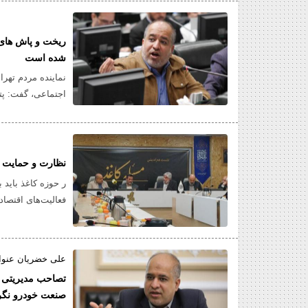
ریخت و پاش های 
شده است
نماینده مردم تهرا
اجتماعی، گفت: پت
کشور و پول مردم 
عینک ها را از فرو
نظارت و حمایت از
می کنید، بعد همی
ر حوزه کاغذ باید ب
شورانند.
فعالیت‌های اقتصاد
علی خضریان عنوا
تصاحب مدیریتی 
صنعت خودرو نگرا