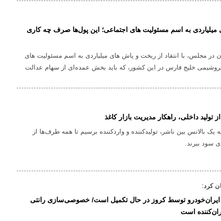
میلیاردی به اسم مسئولیت های اجتماعی؛ این پول‌ها صرف چه کاری
ن در مجلس، با انتقاد از ریخت و پاش های میلیاردی به اسم مسئولیت های
روشیمی خلیج فارس در این کشور، که باید بخش عمده‌ای از سهام عدالت
را در قالب سهام عدالت پرداخت کند، نباید از تیررس دیوان محاسبات در
این ریخت و پاش ها نادیده گرفته شود.این پتروشیمی برای خرید ۲۵۰۰ عدد عینک آفتابی
برای پرسنل به مبلغ ۱۵ میلیارد تومان نامه زده است، از طرفی در این نامه زده اند که این
شگاه برند علی دایی خریداری کنید. خب این یعنی چه؟ در کشور پول‌پاشی
 تولید داخلی، راهکار مدیریت بازار کاغذ
ن افرادی که برایشان پول پاشی می کنید، مردم را علیه کشور می
ه یک بالانس بین ناشر، تولیدکننده و واردکننده برسیم تا همه طرف‌ها از
ی سود ببرند.
ن کرد:
ایران‌خودرو توسط کروز در حال تکمیل است/ خصوصی‌سازی رانتی
ن‌کننده است