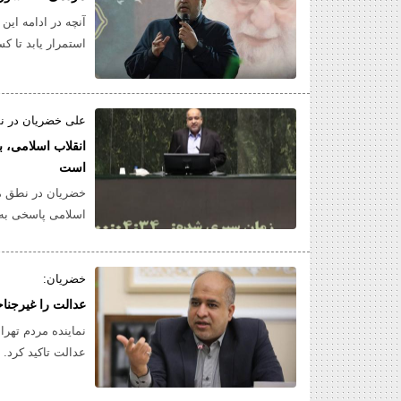
آنچه در ادامه این
استمرار یابد تا ک
عمومی انقلاب اسل
علی خضریان در ن
انقلاب اسلامی، 
است
خضریان در نطق می
اسلامی پاسخی به 
هم‌اصیل و هم‌معا
خضریان:
عدالت را غیرجنا
نماینده مردم تهر
عدالت تاکید کرد.