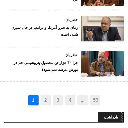
خضریان:
زمان به ضرر آمریکا و ترامپ در حال سپری
شدن است
خضریان:
چرا ۳۰ هزار تن محصول پتروشیمی جم در
بورس عرضه نمی‌شود؟
(current)
1
2
3
4
...
53
یادداشت