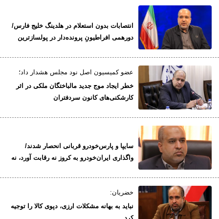
انتصابات بدون استعلام در هلدینگ خلیج فارس/
دورهمی افراطیونِ پرونده‌دار در پولسازترین
شرکت خصولتی
عضو کمیسیون اصل نود مجلس هشدار داد؛
خطر ایجاد موج جدید مالباختگان ملکی در اثر
کارشکنی‌های کانون سردفتران
سایپا و پارس‌خودرو قربانی انحصار شدند/
واگذاری ایران‌خودرو به کروز نه رقابت آورد، نه
کیفیت
خضریان:
نباید به بهانه مشکلات ارزی، دپوی کالا را توجیه
کرد