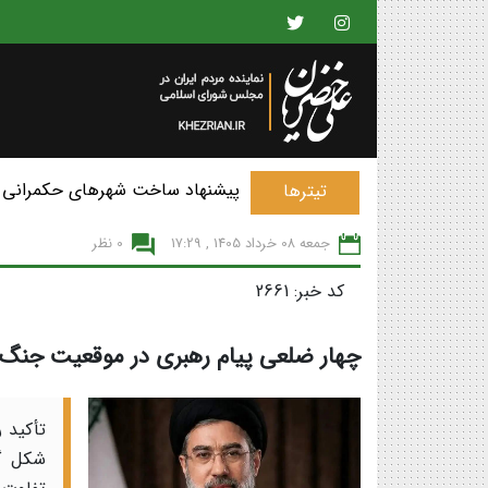
پیشنهاد ساخت شهرهای حکمرانی 
تیترها
جمعه 08 خرداد 1405 , 17:29
0 نظر
کد خبر: 2661
چهار ضلعی پیام رهبری در موقعیت جنگ 
تأکید 
شکل گر