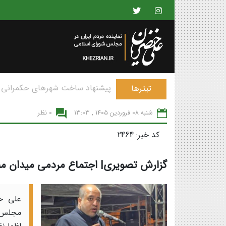
پیشنهاد ساخت شهرهای حکمرانی 
تیترها
شنبه 08 فروردين 1405 , 13:03
0 نظر
کد خبر: 2464
گزارش تصویری| اجتماع مردمی میدان من
علی خ
مجلس،