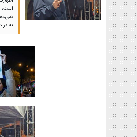
اظهارن
است، ا
نمی‌ده
به در د