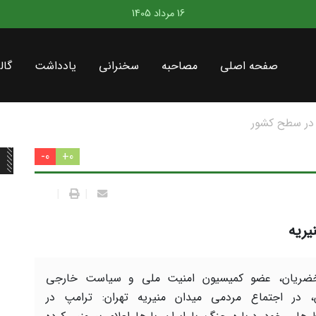
16 مرداد 1405
صفحه اصلی
مصاحبه
سخنرانی
یادداشت
گال
در سطح کشور
0-
0+
|
|
یریه
ضریان، عضو کمیسیون امنیت ملی و سیاست خارجی
 در اجتماع مردمی میدان منیریه تهران: ترامپ در