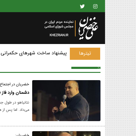
پیشنهاد ساخت شهرهای حکمرانی 
تیترها
خضریان در اجتماع 
دشمنان وارد فاز
نتانیاهو در طول ج
می‌داد. اما پس از ه
دشمن صهیونی بی‌س
خضریان: