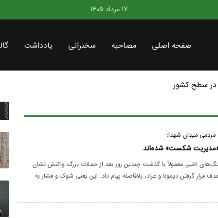
17 مرداد 1405
صفحه اصلی
مصاحبه
سخنرانی
یادداشت
گال
در سطح کشور
مردمی میدان شهدا:
 «مدیریت شکست» شده‌اند
نگ‌های اخیر، معمولاً با گذشت چندین روز بعد از حملات بزرگ واکنش نشان
دف قرار گرفتن دیمونا و عراد، بلافاصله پیام داد. این یعنی شوک و فشار به
ابقه بوده و ناچار به واکنش فوری شده است.