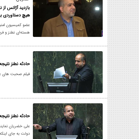
بازدید آژانس از ن
هیچ دستاوردی ب
عضو کمیسیون امنی
صراحت تأکید دارد ک
حالت عادی بازنگشته
مسئولان دولتی، هیچ
حادثه نطنز نتیجه
فیلم صحبت های عل
حادثه نطنز نتیجه
علی خضریان نمایند
دولت به جای اینکه 