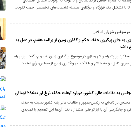
زدهم به همراه جمعی از نمایندگان و با توجه به اولویت مسایل اقتصادی
 تا با تشکیل یک قرارگاه و برگزاری سلسله نشست‌های تخصصی جهت تقویت
نقش تقنینی و نظارتی مجلس برنامه‌ریزی شود. امروز نیز در همین چهارچوب قریب به ۱۲ ساعت
داختیم. موضوعاتی چون نحوه کنترل تورم، حفظ ارزش پول ملی و افزایش
تصادی از مهمترین موضوعات نشست امروز بود.
ن در مجلس شورای اسلامی:
زی به جای پیگیری حذف حکم واگذاری زمین از برنامه هفتم، در عمل به
 باشد
ز عملکرد وزارت راه و شهرسازی در موضوع واگذاری زمین به مردم، گفت: وزیر راه
اجرای کامل برنامه هفتم و با تأکید بر واگذاری زمین از مجلس، رأی اعتماد
بعد از شروع دوران وزارت نه تنها عملکرد قابل قبولی در حوزه واگذاری زمین
کم تکلیف واگذاری زمین به مردم در ماده ۵۰ برنامه هفتم است.
 مجلس در نامه‌ای به رئیس‌جمهور و مقامات عالی‌رتبه کشور نسبت به حذف
ز ۲۸۵۰۰ تومانی و جایگزینی آن با ارز توافقی هشدار دادند. آن‌ها این تصمیم را تهدیدی
 آسیب به معیشت مردم و تشدید بحران اقتصادی دانستند.