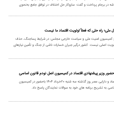
اشه در برجام پرداخت و گفت: سازوکار حل اختلاف در توافق جامع به‌نحوی
تنظیم شده که نه‌تنها ۱+۵، بلکه حتی اگر ایران هم نسبت به یکی از طرف‌های توافق شکایتی
ز شگفت‌آوری فرجام شکایت او در نهایت منجر به تنبیه شدن ایران و بازگشت
خواهد شد.
 کمیسیون امنیت ملی و سیاست خارجی مجلس: در شرایط پساجنگ، حذف
لویت اصلی نیست. کشور درگیر جبران خسارات ناشی از جنگ و تأمین نیازهای
ی آسیب دیده است. حذف صفر ممکن است باعث ریزش سریع‌تر ارزش پول
ز ثبات ندارد. باید تمرکز همه ما روی حفظ ارزش پول و رفع نیازهای فوری
ضور وزیر پیشنهادی اقتصاد در کمیسیون اصل نودم قانون اساسی
وزیر پیشنهادی اقتصاد و دارایی عصر روز گذشته سه شنبه ۲۰خرداد ۱۴۰۴ باحضور در کمیسیون
اسی به تشریح برنامه های خود به سوالات نمایندگان پاسخ داد.