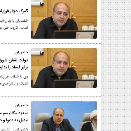
گمرک دچار فروپا
خضریان با بیان ای
است، افزود: طی روز
از مسئولیت خود به
هیأت تخلفات گمرک 
نامبرده در موضوعات
خضریان:
دولت نقش شورای 
برابر فساد را ندارد
وی با خطاب قراردا
گمرک و ناکارآمدی‌
هیئت مدیره شرکت‌ه
اینکه آقای مدنی‌زا
ندارد.
خضریان:
تمدید مکانیسم 
تبدیل به دعوا و 
خضریان در ابتدای س