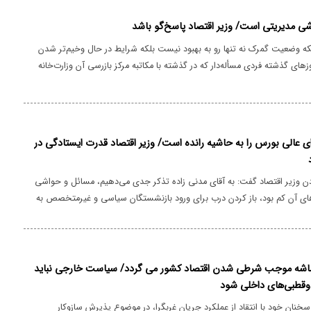
شی مدیریتی است/ وزیر اقتصاد پاسخ‌گو باشد
نکه وضعیت گمرک نه تنها رو به بهبود نیست بلکه شرایط در حال وخیم‌تر شدن
های گذشته فردی مسأله‌دار که در گذشته با مکاتبه مرکز بازرسی آن وزارت‌خانه
 علت تهیه گزارشات غیر مستند (پرونده سازی) عزل شده بود را به سمت عضو
منصوب نموده‌اند. حال آنکه اسنادی در اختیار است که نشان از سوء جریان
 اقتصادی دارد.
عالی بورس را به حاشیه رانده است/ وزیر اقتصاد قدرت ایستادگی در
دن وزیر اقتصاد گفت: به آقای مدنی زاده تذکر جدی می‌دهیم، مسائل و حواشی
های آن کم بود، باز کردن درب برای ورود بازنشستگان سیاسی و غیرمتخصص به
ای بزرگ نیز اضافه شد. آنچه در ماه‌های اخیر در حال نمایان شدن است
ده حوصله و قدرت ایستادگی در برابر فساد و فشارهای سیاسی برای انتصابات را
ماشه موجب شرطی شدن اقتصاد کشور می گردد/ سیاست خارجی نباید
دوقطبی‌های داخلی شود
خنان خود با انتقاد از عملکرد جریان غربگرا، در موضوع پذیرش سازوکار