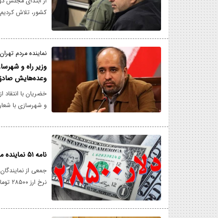
از ابتدای مجلس دوا
کشور، تلاش کردیم
به بحث و گفتگو پر
شفافیت معاملات اق
نماینده مردم تهرا
وزیر راه و شهرسا
وعده‌هایش صادق
خضریان با انتقاد ا
و شهرسازی با شعار 
گرفت ولی متأسفانه 
ندارد، بلکه دنبال حذف ح
نامه ۵۱ نماینده مجلس به مقامات عالی کشور، درباره تبعات حذف نرخ ارز ۲۸۵۰۰ تومانی
جمعی از نمایندگان
نرخ ار
برای افزایش تورم،