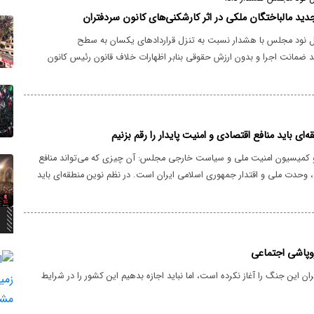
ید مالباختگان ملکی در اثر کارشکنی‌های کانون سردفتران
نود مجلس با هشدار نسبت به تنزل قراردادهای یکسان به سطح
 ضمانت اجرا و بدون ارزش حقوقی بنابر اظهارات خلاف قانون رئیس کانون
 رویکرد، قانون مصوب مجلس را زیر سایه لابی کانون سردفتران بی‌اثر خواهد
یت اقتصادی مردم را تهدید می‌کند به‌گونه‌ای که خریداران املاک در معرض خطر
د به پرونده‌های کلاهبرداری و تاراج سرمایه قرار می‌گیرند.
‌ای باید منافع اقتصادی و امنیت پایدار را رقم بزنیم
کمیسیون امنیت ملی و سیاست خارجی مجلس: آن چیزی که می‌تواند منافع
د، وحدت ملی و اقتدار جمهوری اسلامی ایران است. در نظم نوین منطقه‌ای باید
ور را حفظ کنیم و منافع اقتصادی و معیشت مردم و امنیت پایدار را رقم بزنیم.
باید محل اتکای ما در مذاکرات باشد، جمهوری اسلامی ایران توانسته است با
رمز و مقاومت ملت ایران، آمریکا را شکست بدهد.
روپاشی اجتماعی
ن این جنگ را آغاز نکرده است، اما نباید اجازه بدهیم این کشور را در شرایط