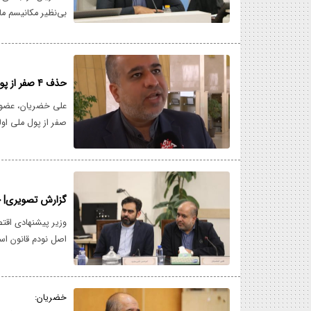
بی‌نظیر مکانیسم م
داشته باشد، به طر
تمامی قطعنامه‌ها 
حذف ۴ صفر از پول ملی؛ راه حلی که فعلأ اولویت اقتصاد ما نیست
علی خضریان، عضو
صفر از پول ملی او
مردم و دستگاه‌ها
شود چون اقتصاد هنو
کشور باشد.
گزارش تصویری| ح
اصل نودم قانون اس
خضریان: