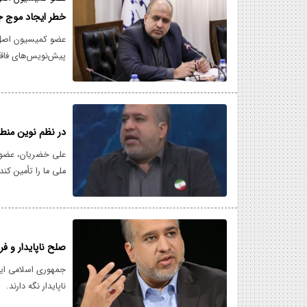
خطر ایجاد موج جد
عضو کمیسیون اصل 
پیش‌نویس‌های فاقد
سردفتران، گفت: این
کرد و مستقیماً امن
قطعی مالباختگی، ورو
در نظم نوین منطقه
علی خضریان، عضو 
ملی ما را تأمین کن
استقلال و آزادی کش
نظم نوین منطقه‌ای 
استفاده از تنگه ه
صلح ناپایدار و ف
جمهوری اسلامی ایرا
ناپایدار نگه دارند.