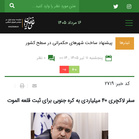
16 مرداد 1405
پیشنهاد ساخت شهرهای حکمرانی در سطح کشور
تیترها
پنجشنبه 11 تير 1405 , 00:14
0 نظر
0-
0+
کد خبر: 2719
|
|
سفر لاکچری ۴۰ میلیاردی به کره جنوبی برای ثبت قلعه الموت