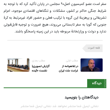
سفر است.عضو کمیسیون اصل٩٠ مجلس در پایان تأکید کرد که با توجه به
شرایط جنگی حاکم بر کشور، مشکلات و تنگناهای اقتصادی موجود، اعزام
تشریفاتی و پرهزینهٔ این گروه با ترکیب فعلی و حضور افراد غیرمرتبط به کرهٔ
جنوبی که گویا به سفر تابستانی می‌روند، هیچ ضرورت و توجیه قابل‌قبولی
ندارد و دولت و وزارتخانهٔ مربوطه باید در این زمینه پاسخگو باشند.
قلعه الموت
مطلب قبلی
مطلب بعدی
در تفاهم‌نامه از
گزارش تصویری|
غرامت ملت ایران
نشست «آینده
گذشتیم
خیابان، امتداد بعثت
مردم ایران»
دیدگاه
دیدگاهتان را بنویسید
نشانی ایمیل شما منتشر نخواهد شد نشانی ایمیل شما منتشر