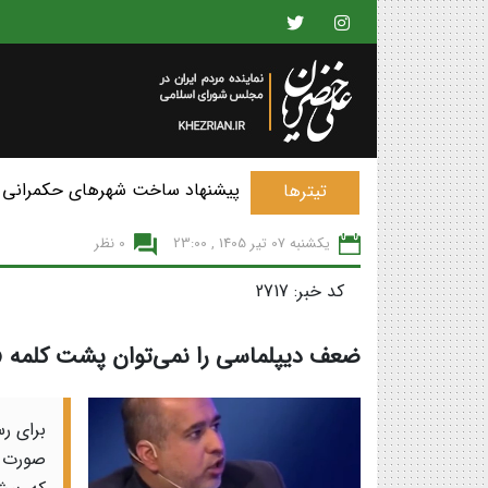
پیشنهاد ساخت شهرهای حکمرانی 
تیترها
یکشنبه 07 تير 1405 , 23:00
0 نظر
کد خبر: 2717
ضعف دیپلماسی را نمی‌توان پشت کلمه «م
برای ر
صورت م