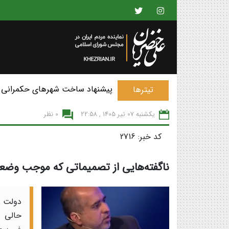
پیشنهاد ساخت شهرهای حکمرانی 
تیترها
یکشنبه 07 تير 1405 , 22:58
0 نظر
کد خبر: 2716
ناگفته‌هایی از تصمیماتی که موجب وض