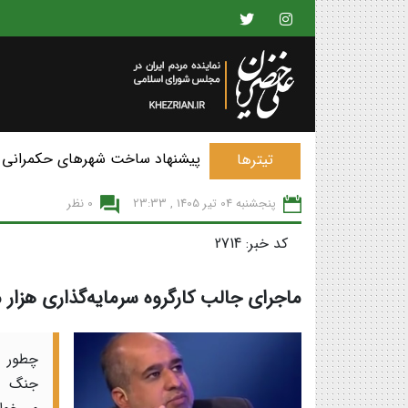
پیشنهاد ساخت شهرهای حکمرانی 
تیترها
پنجشنبه 04 تير 1405 , 23:33
0 نظر
کد خبر: 2714
ماجرای جالب کارگروه سرمایه‌گذاری هزار م
چطور ب
جنگ تح