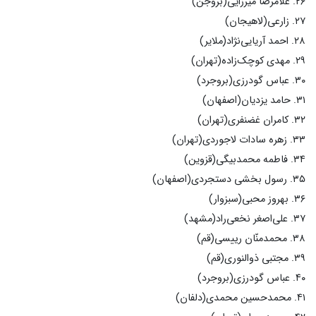
۲۶. غلامرضا میرزایی(بروجن)
۲۷. زارعی(لاهیجان)
۲۸. احمد آریایی‌نژاد(ملایر)
۲۹. مهدی کوچک‌زاده(تهران)
۳۰. عباس گودرزی(بروجرد)
۳۱. حامد یزدیان(اصفهان)
۳۲. کامران غضنفری(تهران)
۳۳. زهره سادات لاجوردی(تهران)
۳۴. فاطمه محمدبیگی(قزوین)
۳۵. رسول بخشی دستجردی(اصفهان)
۳۶. بهروز محبی(سبزوار)
۳۷. علی‌اصغر نخعی‌راد(مشهد)
۳۸. محمدمنّان رییسی(قم)
۳۹. مجتبی ذوالنوری(قم)
۴۰. عباس گودرزی(بروجرد)
۴۱. محمدحسین محمدی(دلفان)