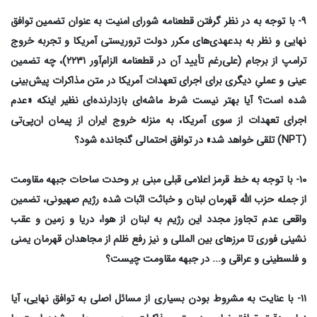
۹- با توجه به در نظر گرفتن قطعنامه شورای امنیت به عنوان تضمین توافق
نهایی و نظر به بدعهدی‌های مکرر دولت تروریستی آمریکا و تجربه خروج
ترامپ از برجام (علی‌رغم تأیید آن در قطعنامه الزام‌آور ۲۲۳۱)، چه تضمین
عینی و عملیِ دیگری برای اجرای تعهدات آمریکا در متن مذاکرات پیش‌بینی
شده است؟ آیا بهتر نیست شرط ماشه‌ای بازدارنده‌ای نظیر اینکه «عدم
اجرای تعهدات از سوی آمریکا، به منزله خروج ایران از پیمان ان‌پی‌تی
(NPT) تلقی خواهد شد» در توافق احتمالی گنجانده شود؟
۱۰- با توجه به خط قرمز اعلامی قبلی مبنی بر وحدت ساحات جبهه مقاومت
از جمله حزب الله قهرمان لبنان و خباثت اثبات شده رژیم صهیونی، تضمین
واقعی عدم تجاوز مجدد این رژیم به لبنان از هوا، دریا و زمین و عقب
نشینی فوری تا مرزهای بین المللی و نیز رفع ظلم از مجاهدان قهرمان یمنی
و فلسطینی و عراقی و... در جبهه مقاومت چیست؟
۱۱- با عنایت به مشروط بودن بسیاری از مسائل اصلی به توافق نهایی، آیا