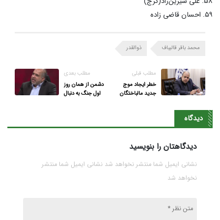
۵۸. علی شیرین‌زاد(کرج)
۵۹. احسان قاضی زاده
محمد باقر قالیباف
ذوالقدر
مطلب قبلی
مطلب بعدی
خطر ایجاد موج
دشمن از همان روز
جدید مالباختگان
اول جنگ به دنبال
ملکی در اثر
آتش‌بس و امضای
کارشکنی‌های کانون
تفاهم‌نامه بود
دیدگاه
سردفتران
دیدگاهتان را بنویسید
نشانی ایمیل شما منتشر نخواهد شد نشانی ایمیل شما منتشر
نخواهد شد