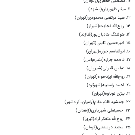
۱۰. مصطفی طاهری(زنجان)
۱۱. میثم ظهوریان(مشهد)
۱۲. سید مرتضی محمودی(تهران)
۱۳. روح‌الله نجابت(شیراز)
۱۴. هوشنگ هادیا‌ن‌پور(شازند)
۱۵. امیرحسین ثابتی(تهران)
۱۶. ابوالقاسم جراره(تهران)
۱۷. فاطمه جراره(بندرعباس)
۱۸. عباس قدرتی(شیروان)
۱۹. روح‌الله ایزدخواه(تهران)
۲۰. احمد راستینه(شهرکرد)
۲۱. بیژن نوباوه(تهران)
۲۲. جمشید قائم مقام(رامیان، آزادشهر)
۲۳. حسینعلی شهریاری(زاهدان)
۲۴. روح‌الله متفکر آزاد(تبریز)
۲۵. مجید دوستعلی(کرمان)