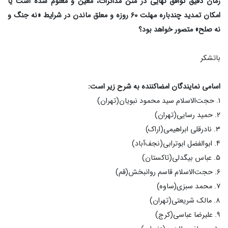
زمان دقیق توافق نهایی در متن مذاکرات، معین و معلوم شده است یا
امکان تمدید چندباره مهلت ۶۰ روزه و معلق ماندن در شرایط «نه جنگ و
نه صلح» متصور خواهد بود؟
باتشکر
اسامی نمایندگان امضاکننده به شرح زیر است:
۱. حجت‌الاسلام سید محمود نبویان(تهران)
۲. حمید رسایی(تهران)
۳. نادرقلی ابراهیمی(اراک)
۴. ابوالفضل ابوترابی(نجف‌آباد)
۵. عباس بیگدلی(تاکستان)
۶. حجت‌الاسلام قاسم روانبخش(قم)
۷. محمد سبزی(ساوه)
۸. مالک شریعتی(تهران)
۹. علیرضا عباسی(کرج)