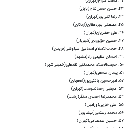
۴۲. محمد سراج(تهران)
۴۳. حسن حسن‌نتاج(بابل)
۴۴. رضا تقی‌پور(تهران)
۴۵. مصطفی پوردهقان(اردکان)
۴۶. علی خضریان(تهران)
۴۷. حسین حق‌وردی(شهریار)
۴۸. حجت‌الاسلام اسماعیل سیاوشی(فریدن)
۴۹. احسان عظیمی راد(مشهد)
۵۰. حجت‌الاسلام محمدتقی نقدعلی(خمینی‌شهر)
۵۱. پیمان فلسفی(تهران)
۵۲. امیرحسین بانکی‌پور(اصفهان)
۵۳. مجتبی رحماندوست(تهران)
۵۴. محمدرضا احمدی سنگر(رشت)
۵۵. علی خزایی(ورامین)
۵۶. محمد رستمی(نیشابور)
۵۷. حسین صمصامی(تهران)