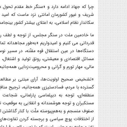
چرا که جهاد ادامه دارد و «سنگر خط مقدم تحول د
شریف و غیور کشورمان امانتی نزد ماست که امید ا
سکاندار نظام اسلامی، به اعتلای بیشتر کشور بینجامد
ما خادمین ملت در سنگر مجلس، از توجه و لطف رهب
قدردانی می کنیم و امیدواریم «به‌طور مجاهدانه تما
دستگاه‌ها در عین استقلال قوه مقنّنه، در مسیر ن
مسائل اقتصادی و معیشتی، رونق تولید و اشتغال، رش
مالی، مهار تورم و گرانی و محرومیت‌زدایی همه‌جانب
«تشخیص صحیح اولویت‌ها، آرای مبتنی بر مطالع
گسترده با مردم، فسادستیزی همه‌جانبه، ترجیح مناف
منطقه‌ای، توجه به دیپلماسی پارلمانی، شجاعت و
مستکبران و توجه هوشمندانه و انقلابی به موقعیت ت
صفوف منسجم و به‌هم‌پیوسته ملّت با کنار گذاشتن ا
از اختلافات پوچ سیاسی و برجسته کردن تفاوت‌های 
نغز و جامع به مجلس است که با نصب العین قراردادن