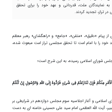
ه نمایندگان ملت، قدردانی و عهد خود را برای تحقق
در تراز، تجدید کردند.
 از پیام «دقیق»، «متقن»، «جامع» و «راهگشای» رهبر معظم
د خود را با امام امت تا تحقق مجلسی تراز امت مبعوث شده،
مجلس شورای اسلامی رسیده، به این شرح است؛
ْأَمْرِ مِنْکُمْ فَإِنْ تَنَازَعْتُمْ فِی شَیْءٍ فَرُدُّوهُ إِلَی اللَّهِ وَالرَّسُولِ إِنْ کُنْتُمْ
ی اسلامی و آغاز اجلاسیه سوم مجلس دوازدهم در شرایطی بر
یر، آیت الله العظمی امام سید علی حسینی خامنه ای به دست