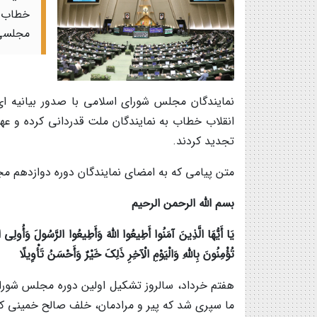
خطاب ب
مجلسی 
نمایندگان مجلس شورای اسلامی با صدور بیانیه ای
انقلاب خطاب به نمایندگان ملت قدردانی کرده و عه
تجدید کردند.
متن پیامی که به امضای نمایندگان دوره دوازدهم 
بسم الله الرحمن الرحیم
یَا أَیُّهَا الَّذِینَ آمَنُوا أَطِیعُوا اللَّهَ وَأَطِیعُوا الرَّسُولَ وَأُولِی ال
تُؤْمِنُونَ بِاللَّهِ وَالْیَوْمِ الْآخِرِ ذَلِکَ خَیْرٌ وَأَحْسَنُ تَأْوِیلًا
هفتم خرداد، سالروز تشکیل اولین دوره مجلس شورا
ما سپری شد که پیر و مرادمان، خلف صالح خمینی کب