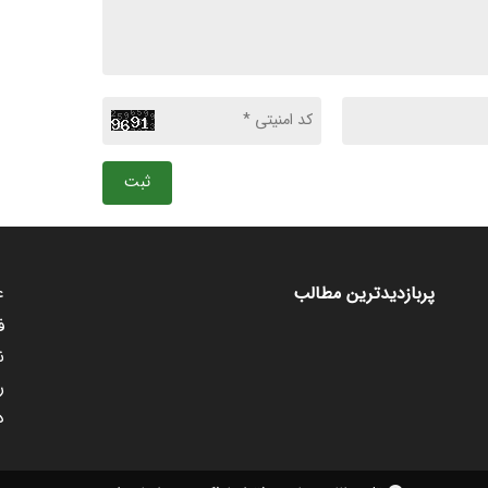
ثبت
ع
پربازدیدترین مطالب
ف
ن
ر
د