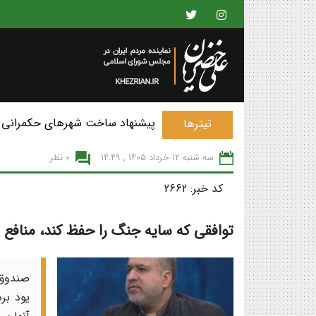
پیشنهاد ساخت شهرهای حکمرانی 
تیترها
سه شنبه 12 خرداد 1405 , 14:49
0 نظر
کد خبر: 2662
توافقی که سایه جنگ را حفظ کند، منافع م
صندوق 
یود بر