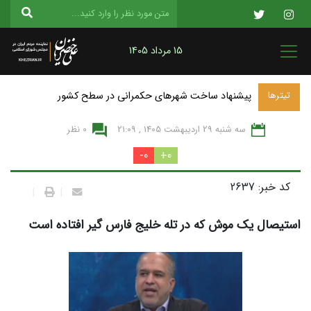
15 مرداد 1405
پیشنهاد ساخت شهرهای حکمرانی در سطح کشور
تیترها
سه شنبه 29 ارديبهشت 1405 , 21:09
0 نظر
0-
0+
کد خبر: 2637
|
|
استیصال یک موش که در تله خلیج فارس گیر افتاده است