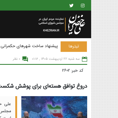
پیشنهاد ساخت شهرهای حکمرانی 
تیترها
سه شنبه 22 ارديبهشت 1405 , 01:16
0 نظر
کد خبر: 2602
دروغ توافق هسته‌ای برای پوشش شکست
علی خ
مجلس: 