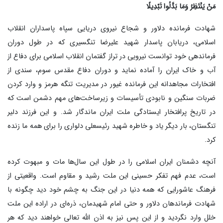
مَنْ یَنْتَظِرُ وَمَا بَدَّلُوا تَبْدِیلًا
شهادت فرمانده دلاور و شجاع نیروی دریایی سپاه پاسداران انقلاب
اسلامی، دریابان پاسدار شهید علیرضا تنگسیری که در طول دوران
فرماندهی خود توانست نیرویی در تراز گفتمان انقلاب اسلامی برای دفاع از
آب و خاک ایران را آماده نماید و دوران دفاع مقدس سوم، سندی از
افتخارات مجاهدانه این فرمانده غیور در مدیریت تنگه هرمز و وارد کردن
ضربات سنگین و نابودی تأسیسات و زیرساخت‌های مهم دشمن است که
در تاریخ پرافتخار ایستادگی ملت ایران ماندگار شد. و این فرزند دلیر
تنگستان، بار دیگر یاد و خاطره شهید رئیسعلی دلواری را برای همه ما زنده
کرد.
آنچه دشمنان ایران اسلامی را در طول این سال‌ها مات و مبهوت کرده
است، عدم فهم تفکر حسینی این ملت رشید و مقاوم است. واقعیتی از
فرهنگ عاشورایی که همه دنیا در این جنگ به چشم خود دید چگونه با
شهادت فرماندهان دلاور و حتی امام شهیدمان، ذره‌ای در اراده این ملت
خلل وارد نگردید و از این پس نیز به اذن الله تعالی خواهند دید که هر