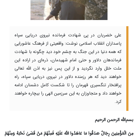
علی خضریان در پی شهادت فرمانده نیروی دریایی سپاه
پاسداران انقلاب اسلامی نوشت: واقعیتی از فرهنگ عاشورایی
که همه دنیا در این جنگ به چشم خود دید چگونه با شهادت
فرماندهان دلاور و حتی امام شهیدمان، ذره‌ای در اراده این
ملت خلل وارد نگردید و از این پس نیز به اذن الله تعالی
خواهند دید که هر رزمنده دلاور در نیروی دریایی سپاه، راه
پرافتخار تنگسیری قهرمان را تا شکست کامل دشمنان ادامه
خواهند داد و متجاوزان به این سرزمین الهی را بیچاره خواهند
کرد.
بسم‌الله الرحمن الرحیم
مِنَ الْمُؤْمِنِینَ رِجَالٌ صَدَقُوا مَا عَاهَدُوا اللَّهَ عَلَیْهِ فَمِنْهُمْ مَنْ قَضَىٰ نَحْبَهُ وَمِنْهُمْ