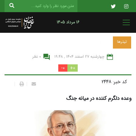
16 مرداد 1405
پیشنهاد ساخت شهرهای حکمرانی در سطح کشور
تیترها
چهارشنبه 27 اسفند 1404 , 19:48
0 نظر
0-
0+
کد خبر: 2448
|
|
وعده دلگرم کننده در میانه جنگ