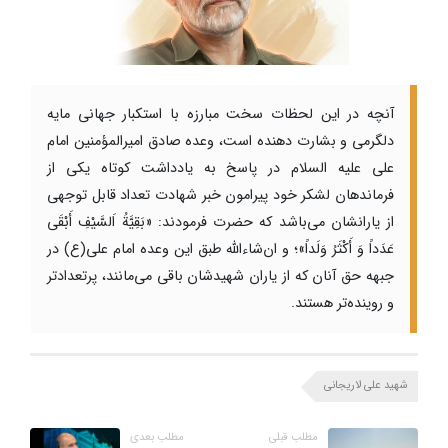
آنچه در این لحظات سخت مبارزه با استکبار جهانی مایه
دلگرمی و بشارت دهنده است، وعده صادق امیرالمؤمنین امام
علی علیه السلام در پاسخ به یادداشت کوتاه یکی از
فرماندهان لشکر خود پیرامون خبر شهادت تعداد قابل توجهی
از یارانشان می‌باشد که حضرت فرمودند: «بَقِیَّةُ اَلسَّیْفِ أَبْقَى
عَدَداً وَ أَکْثَرُ وَلَداً»؛ و ان‌شاءالله طبق این وعده امام علی(ع) در
جبهه حق آنان که از یاران شهیدشان باقی می‌مانند، پرتعدادتر
و روینده‌تر هستند.
شهید علی لاریجانی
مطلب قبلی
مطلب بعدی