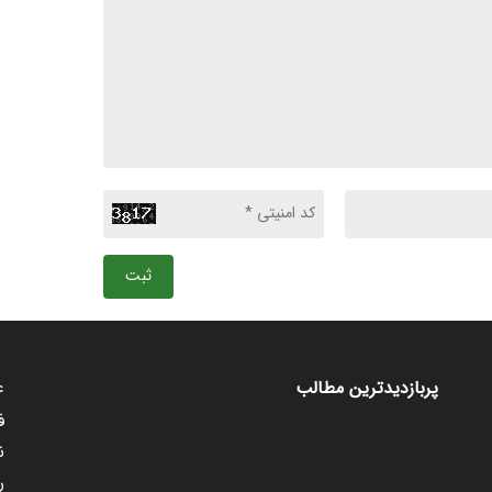
ثبت
ع
پربازدیدترین مطالب
ف
ن
ر