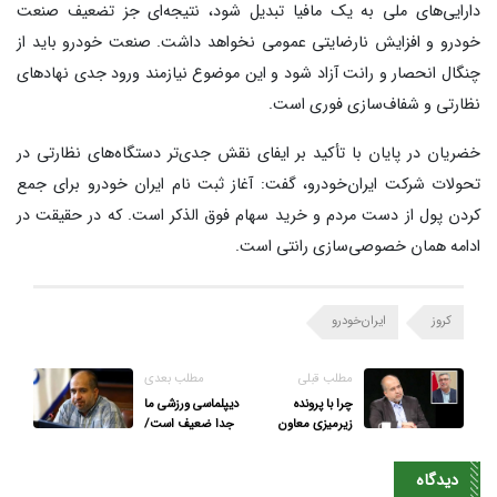
دارایی‌های ملی به یک مافیا تبدیل شود، نتیجه‌ای جز تضعیف صنعت
خودرو و افزایش نارضایتی عمومی نخواهد داشت. صنعت خودرو باید از
چنگال انحصار و رانت آزاد شود و این موضوع نیازمند ورود جدی نهادهای
نظارتی و شفاف‌سازی فوری است.
خضریان در پایان با تأکید بر ایفای نقش جدی‌تر دستگاه‌های نظارتی در
تحولات شرکت ایران‌خودرو، گفت: آغاز ثبت نام ایران خودرو برای جمع
کردن پول از دست مردم و خرید سهام فوق الذکر است. که در حقیقت در
ادامه همان خصوصی‌سازی رانتی است.
کروز
ایران‌خودرو
مطلب قبلی
مطلب بعدی
چرا با پرونده
دیپلماسی ورزشی ما
زیرمیزی معاون
جدا ضعیف است/
برکنار شده برخورد
آمریکا با اقدامات
شفاف نشد؟/ بهانه
غیراخلاقی به دنبال
دیدگاه
«کمبود زیرساخت»
حاشیه‌سازی برای