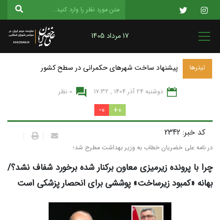
17 مرداد 1405
پیشنهاد ساخت شهرهای حکمرانی در سطح کشور
تیترها
دوشنبه 24 آذر 1404 , 17:32
0 نظر
0-
0+
کد خبر: 2342
|
|
در نامه علی خضریان خطاب به وزیر بهداشت مطرح شد؛
چرا با پرونده زیرمیزی معاون برکنار شده برخورد شفاف نشد؟/
بهانه «کمبود زیرساخت» پوششی برای انحصار پزشکی است