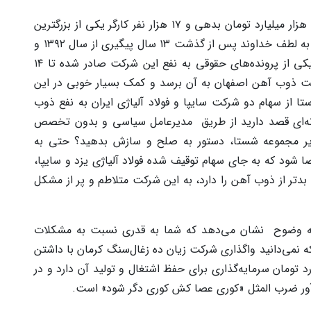
شرکت ذوب آهن اصفهان تا پایان آذرماه ۱۴۰۴ با ۷۱ هزار میلیارد تومان بدهی و ۱۷ هزار نفر کارگر یکی از بزرگترین
بنگاه‌های بحران زده آن وزارتخانه می‌باشد. حال که به لطف خداوند پس از گذشت ۱۳ سال پیگیری از سال ۱۳۹۲ و
با تلاش پرسنل زحمت‌کش شرکت ذوب آهن، رأی یکی از پرونده‌های حقوقی به نفع این شرکت صادر شده تا ۱۴
کت ذوب آهن اصفهان به آن برسد و کمک بسیار خوبی در این
 از سهام دو شرکت سایپا و فولاد آلیاژی ایران به نفع ذوب
نه‌ای قصد دارید از طریق مدیرعامل سیاسی و بدون تخصص
یر مجموعه شستا، دستور به صلح و سازش ‌بدهید؟ حتی به
ضا شود که به جای سهام توقیف شده فولاد آلیاژی یزد و سایپا،
تر از ذوب آهن را دارد، به این شرکت متلاطم و پر از مشکل
به وضوح نشان می‌دهد که شما به قدری نسبت به مشکلات
که نمی‌دانید واگذاری شرکت زیان ده زغال‌سنگ کرمان با داشتن
ر، نیاز به حداقل ۳ تا ۵ هزار میلیارد تومان سرمایه‌گذاری برای حفظ اشتغال و تولید آن دارد و در
ور ضرب المثل «کوری عصا کش کوری دگر شود» است.