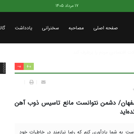
17 مرداد 1405
صفحه اصلی
مصاحبه
سخنرانی
یادداشت
گال
در سطح کشور
0-
0+
|
|
آهن اصفهان/ دشمن نتوانست مانع تاسیس ذوب آهن
ه‌اید
ت به شما یادآوری کنم که رضا نیازمند در خاطرات خود