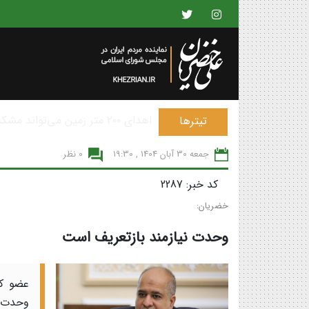
پیشنهاد ساخت شهرهای حکمرانی 
تیترها
جمعه 30 آبان 1404 , 19:30
0 نظر
کد خبر: 2287
خضریان:
وحدت نیازمند بازتعریف است
عضو کم
وحدت ن