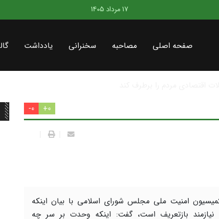
17 مرداد 1405
صفحه اصلی
مصاحبه
سخنرانی
یادداشت
گال
در سطح کشور
0-
0+
|
|
یسیون امنیت ملی مجلس شورای اسلامی با بیان اینکه
یازمند بازتعریف است، گفت: اینکه وحدت بر سر چه