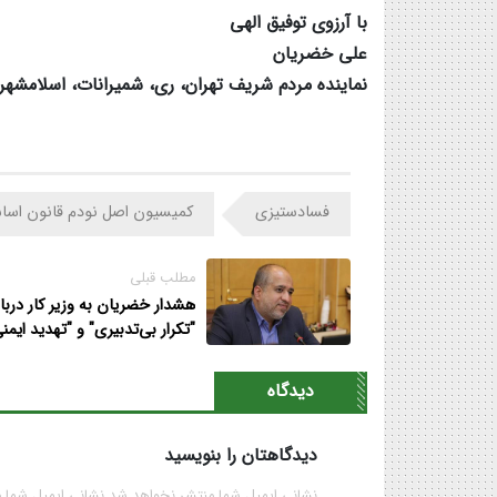
با آرزوی توفیق الهی
علی خضریان
نماینده مردم شریف تهران، ری، شمیرانات، اسلامش
فسادستیزی
کمیسیون اصل نودم قانون اسا
مطلب قبلی
هشدار خضریان به وزیر کار دربار
"تکرار بی‌تدبیری" و "تهدید ایمن
پروازها
دیدگاه
دیدگاهتان را بنویسید
نشانی ایمیل شما منتشر نخواهد شد نشانی ایمیل شما 