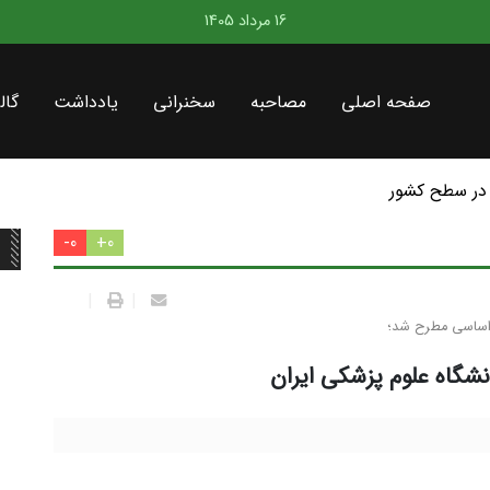
16 مرداد 1405
صفحه اصلی
مصاحبه
سخنرانی
یادداشت
گال
در سطح کشور
0-
0+
|
|
 اساسی مطرح شد؛