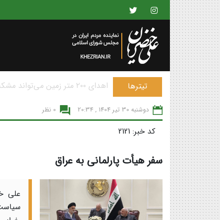
پیشنهاد ساخت شهرهای حکمرانی 
تیترها
دوشنبه 30 تير 1404 , 20:34
0 نظر
کد خبر: 2121
سفر هیأت پارلمانی به عراق
علی خض
سیاست 