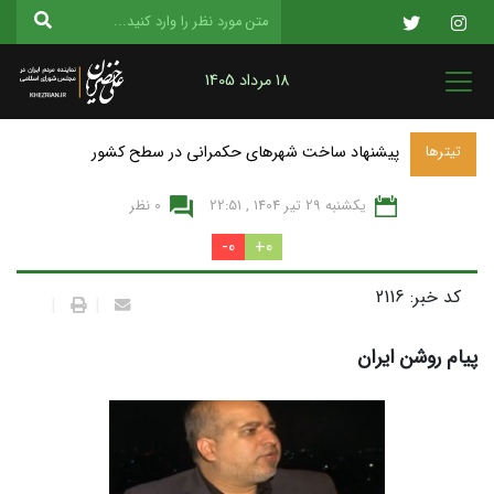
18 مرداد 1405
پیشنهاد ساخت شهرهای حکمرانی در سطح کشور
تیترها
یکشنبه 29 تير 1404 , 22:51
0 نظر
0-
0+
کد خبر: 2116
|
|
پیام روشن ایران