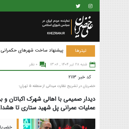
پیشنهاد ساخت شهرهای حکمرانی 
تیترها
شنبه 28 تير 1404 , 13:06
0 نظر
کد خبر: 2113
خضریان در تشریح نظارت میدانی از منطقه ۵ تهران؛
دیدار صمیمی با اهالی شهرک اکباتان و بر
عملیات عمرانی پل شهید ستاری تا هشدار 
خضریان