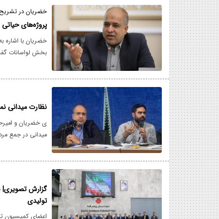
خضریان در تشریح ن
پروژه‌های حیاتی 
خضریان با اشاره به
بخش لواسانات گفت:
و گردشگری استان ته
دولت و دستگاه‌های 
نظارت میدانی نمایندگا
ی خضریان و امیرحس
میدانی در جمع مردم منطقه ۴ شهر تهران حاضر شده و با آ
گزارش تصویری| ب
تولیدی