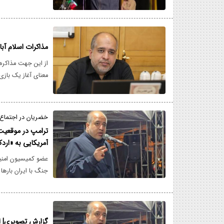
مذاکرات اسلام آبا
از این جهت مذاکره 
معنای آغاز یک بازی
صرفاً ابزاری است ب
تضمین آنکه ناکامی‌
خضریان در اجتماع 
ترامپ در موقعیت ا
آمریکایی به «ارد
عضو کمیسیون امنی
جنگ با ایران بارها
پاسخ نمی‌دهد که اگ
ایران هستید!؟.
گزارش تصویری| ا