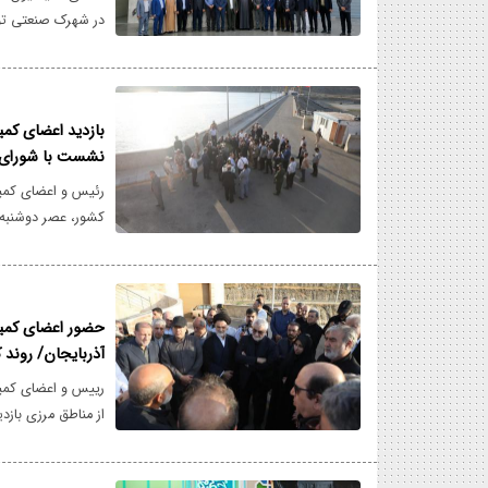
در شهرک صنعتی توس
چالش‌های فعالان ح
ادامه برنامه کاری 
دستاوردهای شرکت‌ه
بررسی موانع موجود 
بازدید اعضای کم
نشست با شورای ت
رئیس و اعضای کمی
نشست اعضای کمیس
خداآفرین برگزار شد
حضور اعضای کمیس
آذربایجان/ روند 
رییس و اعضای کمیس
از مناطق مرزی بازدی