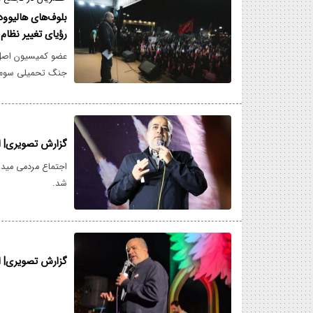
بلوف‌های هالیوو
رؤیای تغییر نظام 
میدان واقعیت فر
عضو کمیسیون اصل ن
جنگ تحمیلی سوم» ا
غرامت از متجاوزان 
مذاکره‌کنندگان کشور
گزارش تصویری| ا
اجتماع مردمی میدا
شد.
گزارش تصویری| ا