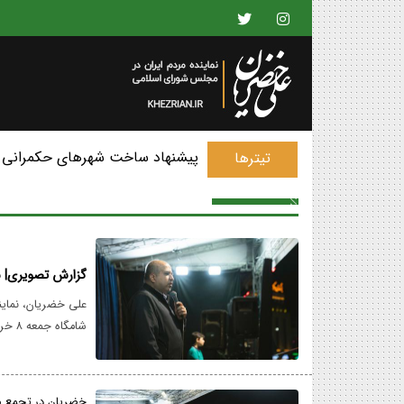
پیشنهاد ساخت شهرهای حکمرانی 
تیترها
گزارش تصویری| 
علی خضریان، نماین
شامگاه جمعه ۸ خردادماه در تجمع مردمی میدان تجریش حاضر شد و سخنرانی کرد.
خضریان در تجمع 